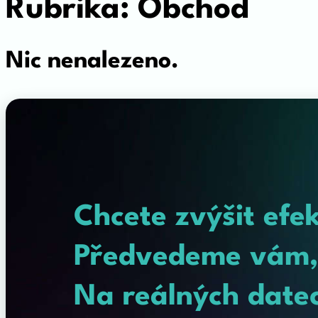
Rubrika:
Obchod
Nic nenalezeno.
Chcete zvýšit efe
Předvedeme vám, 
Na reálných datec