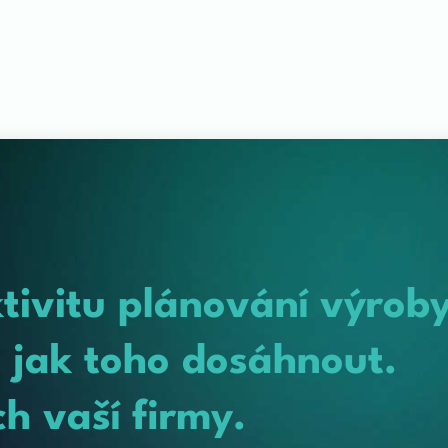
ktivitu plánování výrob
jak toho dosáhnout.
h vaší firmy.